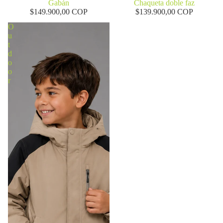
Chaqueta doble faz
Gabán
$139.900,00 COP
$149.900,00 COP
O
u
t
d
o
o
r