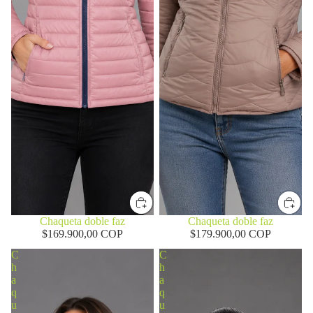
Chaqueta doble faz
Chaqueta doble faz
$169.900,00 COP
$179.900,00 COP
C
C
h
h
a
a
q
q
u
u