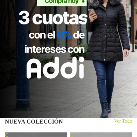
NUEVA COLECCIÓN
Ver Todo
C
C